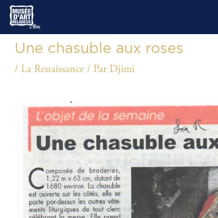
Aller
au
contenu
Une chasuble aux roses
/
La Renaissance
/ Par
Djimi