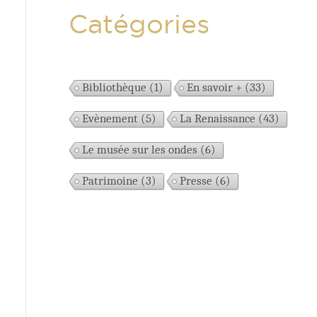
Catégories
Bibliothèque
(1)
En savoir +
(33)
Evènement
(5)
La Renaissance
(43)
Le musée sur les ondes
(6)
Patrimoine
(3)
Presse
(6)