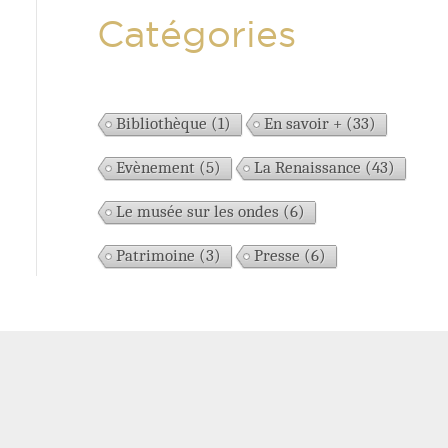
Catégories
Bibliothèque
(1)
En savoir +
(33)
Evènement
(5)
La Renaissance
(43)
Le musée sur les ondes
(6)
Patrimoine
(3)
Presse
(6)