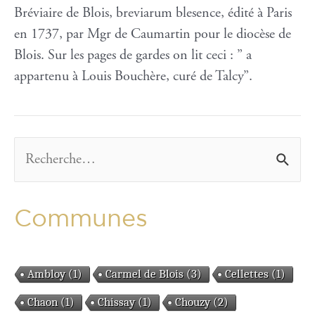
Bréviaire de Blois, breviarum blesence, édité à Paris
en 1737, par Mgr de Caumartin pour le diocèse de
Blois. Sur les pages de gardes on lit ceci : ” a
appartenu à Louis Bouchère, curé de Talcy”.
R
e
c
Communes
h
e
Ambloy
(1)
Carmel de Blois
(3)
Cellettes
(1)
r
Chaon
(1)
Chissay
(1)
Chouzy
(2)