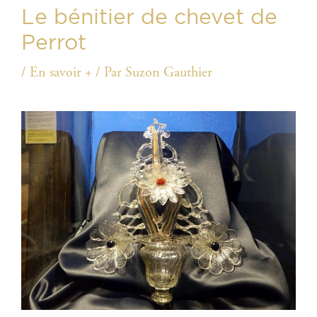
Le bénitier de chevet de
Perrot
/
En savoir +
/ Par
Suzon Gauthier