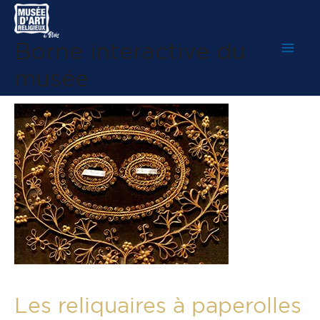
Aller
au
Borne interactive du
contenu
Mai
musée
Men
Les reliquaires à paperolles